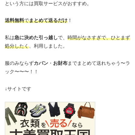
という方には買取サービスがおすすめ。
送料無料
で
まとめて送るだけ
！
私は
急に決めた引っ越し
で、
時間がなさすぎで、ひとまず
処分したく
、利用しました。
服のみならず
カバン
・
お財布
までまとめて送れちゃう〜ラ
ック〜〜〜！！
↓サイトです