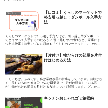
【口コミ】くらしのマーケットで
ライフハック
格安引っ越し！ダンボール入手方
法
くらしのマーケットで引っ越し予定だけど、引っ越し用ダンボールっ
てどうやって入手するのだろう？ 引っ越しや片付けなど、家事にま
つわる仕事を格安でプロに頼める「くらしのマーケット」。 そのひ
とつの「格安引っ越し」はくらしのマーケットの人気サービ...
【片付け】物だらけの部屋を片付
ミニマリスト
けはじめる方法
こんにちは。ふみです。私は業務改善の仕事をしています。無駄がな
く、美しいものが好き♡ そんな職業病で、片付け研究している私
が、物だらけの部屋を片付ける方法について解説します。 どこから
片付けたらいいかわからない‥ どこも物だらけ。どこから片...
キッチンおしゃれゴミ箱収納
ひとり暮らし