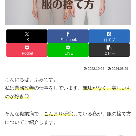
X
Facebook
はてブ
Pocket
LINE
コピー
2022.10.04
2024.06.29
こんにちは。ふみです。
私は
業務改善
の仕事をしています。
無駄がなく、美しいも
のが好き♡
そんな職業病で、
こんまり研究
している私が、服の捨て方
についてご紹介します。