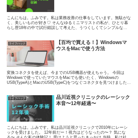
こんにちは。ふみです。私は業務改善の仕事をしています。無駄がな
く、美しいものが好き♡ そんなゆるミニマリストの私が、ひとり暮
らし歴18年の中で試行錯誤して考えた、うつくしくてシンプルなゴ
ミ箱収納について解説します。 みんなゴミ箱どうしてる〜...
【百均で買える！】Windowsマ
ライフハック
ウスをMacで使う方法
変換コネクタを使えば、今までのUSB機器が使えちゃう。 今回は
Windowsで使っていたマウスをMacでも使いたく、Windowsの
USB(TypeA)とMacのUSB(TypeC)をつなぐコネクタを見つけました。
なんとダイソーにある。 110円でいままで使ってた電子機器が使える
幸せ。
品川近視クリニックのレーシック
ライフハック
本音〜12年経過〜
こんにちは。ふみです。私は品川近視クリニックで2010年にレーシ
ックを受けました。 12年前だー！視力はどうなったの〜？ 気にな
る〜 そんな私の体験記！ 受けようと思ったきっかけ 当時、私は社会