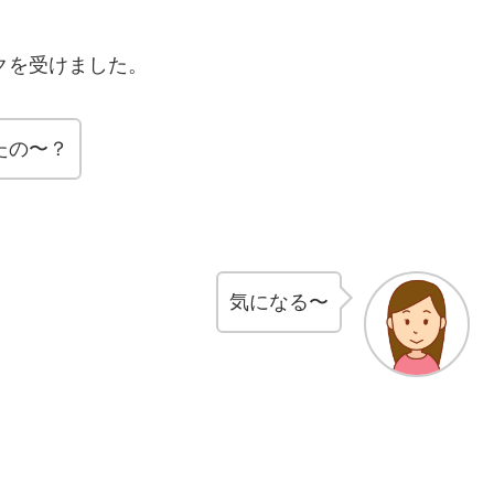
クを受けました。
たの〜？
気になる〜