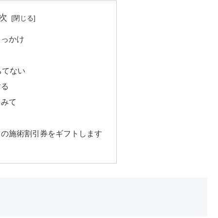
次
きっかけ
ちてない
する
てみて
クの施術割引券をギフトします